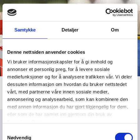
Samtykke
Detaljer
Om
Denne nettsiden anvender cookies
Vi bruker informasjonskapsler for å gi innhold og
annonser et personlig preg, for å levere sosiale
mediefunksjoner og for å analysere trafikken vår. Vi deler
dessuten informasjon om hvordan du bruker nettstedet
vårt, med partnerne våre innen sosiale medier,
annonsering og analysearbeid, som kan kombinere den
med annen informasjon du har gjort tilgjengelig for dem,
eller som de har samlet inn gjennom din bruk av
tjenestene deres.
Treningstider
Samtykkevalg
Hold deg oppdatert på treningstidene for sesongen.
Nødvendig