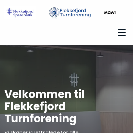
Velkommen til
Flekkefjord
Turnforening
Vi skaper idrettsglede for alle