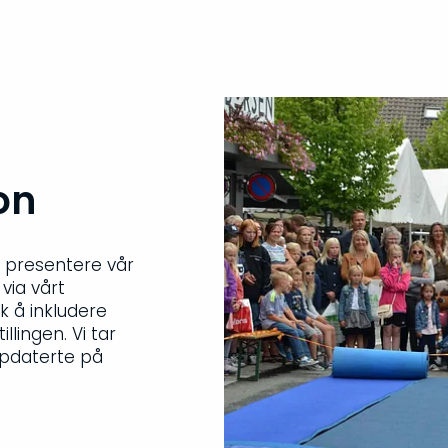
on
å presentere vår
 via vårt
k å inkludere
llingen. Vi tar
ppdaterte på