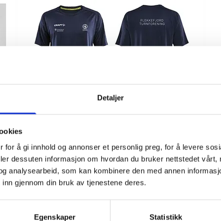
Detaljer
T-skjorte Craft Art.nr 005
ookies
 for å gi innhold og annonser et personlig preg, for å levere sos
deler dessuten informasjon om hvordan du bruker nettstedet vårt,
og analysearbeid, som kan kombinere den med annen informasjon d
 inn gjennom din bruk av tjenestene deres.
Egenskaper
Statistikk