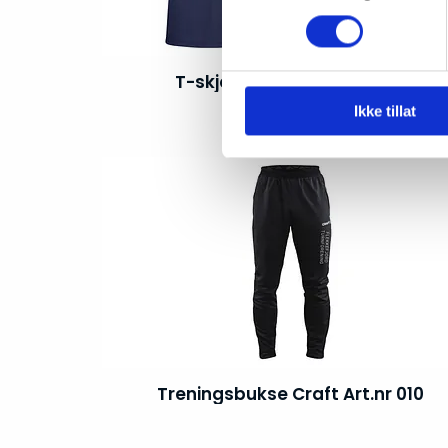
T-skjorte Clique Art.nr 007
Ikke tillat
Treningsbukse Craft Art.nr 010