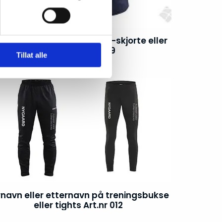
rnavn eller etternavn på t-skjorte eller
singlet Art.nr 009
Tillat alle
rnavn eller etternavn på treningsbukse
eller tights Art.nr 012