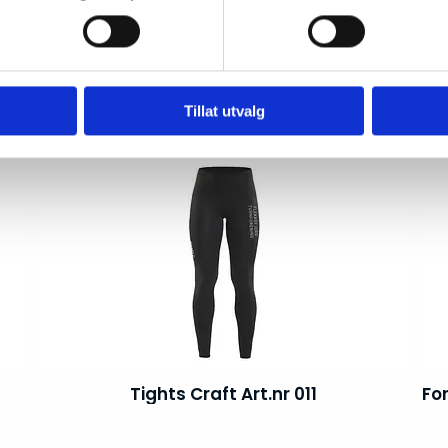
Singlet Craft Art.nr 008
Fo
Tillat utvalg
Tights Craft Art.nr 011
Fo