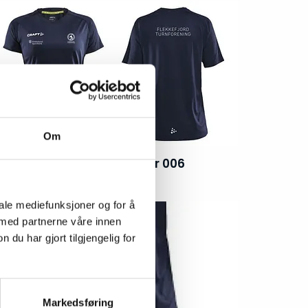
Om
T-skjorte Craft Art.nr 006
iale mediefunksjoner og for å
 med partnerne våre innen
u har gjort tilgjengelig for
Markedsføring