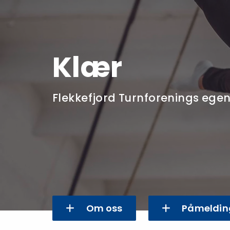
Klær
Flekkefjord Turnforenings egen
Om oss
Påmeldin