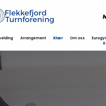
melding
Arrangement
Klær
Om oss
Eurogy
K