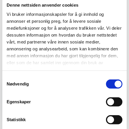
Denne nettsiden anvender cookies
Vi bruker informasjonskapsler for å gi innhold og
annonser et personlig preg, for å levere sosiale
mediefunksjoner og for å analysere trafikken vår. Vi deler
dessuten informasjon om hvordan du bruker nettstedet
vårt, med partnerne våre innen sosiale medier,
Fornavn eller etternavn på t-
annonsering og analysearbeid, som kan kombinere den
med annen informasjon du har gjort tilgjengelig for dem,
skjorte eller singlet Art.nr 009
eller som de har samlet inn gjennom din bruk av
tjenestene deres.
Samtykkevalg
Nødvendig
På lager
Egenskaper
Kontakt oss om produktet
Statistikk